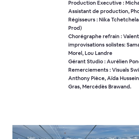
Production Executive : Mich
Assistant de production, Ph
Régisseurs : Nika Tchetchela
Prod)
Chorégraphe refrain : Valen
improvisations solistes: Sam
Morel, Lou Landre
Gérant Studio : Aurélien Po
Remerciements : Visuals Swit
Anthony Pièce, Aïda Hussein
Gras, Mercédès Brawand.