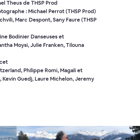
ael Theus de THSP Prod
otographe : Michael Perrot (THSP Prod)
chvili, Marc Despont, Sany Faure (THSP
tine Bodinier Danseuses et
antha Moysi, Julie Franken, Tilouna
ncet
zerland, Philippe Romi, Magali et
, Kevin Guedj, Laure Michelon, Jeremy