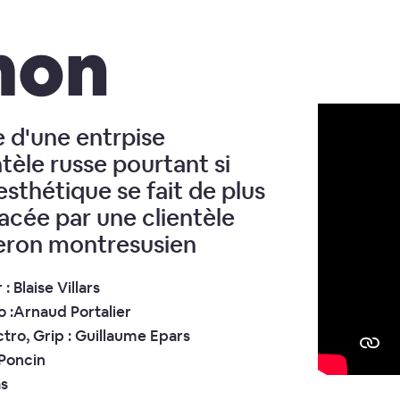
mon
e d'une entrpise
ntèle russe pourtant si
esthétique se fait de plus
lacée par une clientèle
neron montresusien
 Blaise Villars
o :Arnaud Portalier
tro, Grip : Guillaume Epars
 Poncin
as