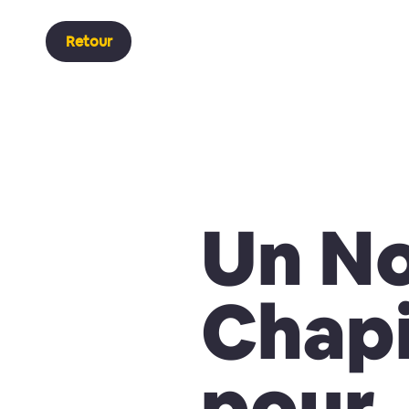
Retour
Un N
Chapi
pour